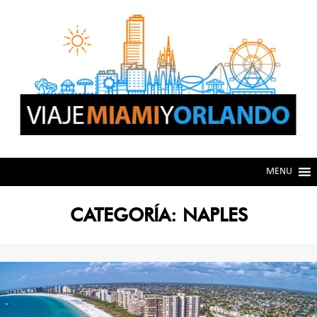
Skip
Skip
to
to
navigation
content
MENU
CATEGORÍA:
NAPLES