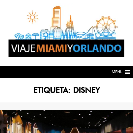
Skip
Skip
to
to
navigation
content
MENU
ETIQUETA:
DISNEY