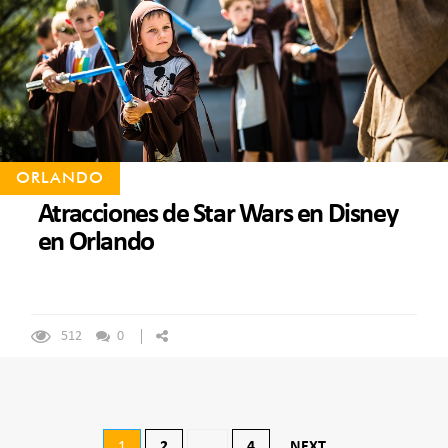
ORLANDO
Atracciones de Star Wars en Disney
en Orlando
512
0
Navegación
1
2
…
4
NEXT