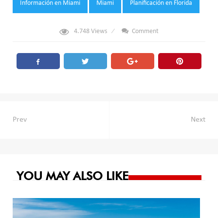
Información en Miami
Miami
Planificación en Florida
4.748
Views
Comment
Navegación
Prev
Next
de
entradas
YOU MAY ALSO LIKE