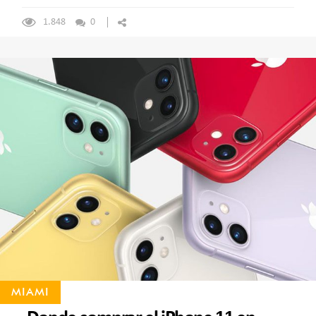
1.848
0
MIAMI