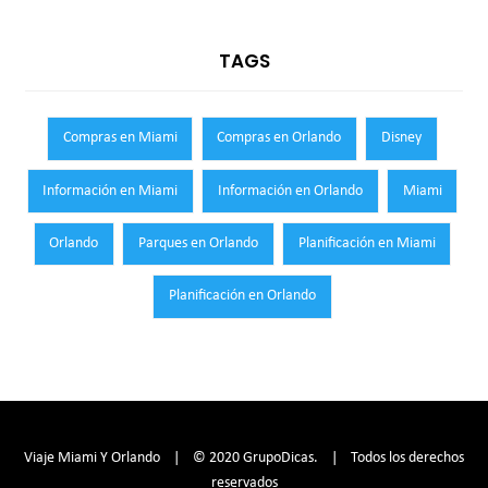
TAGS
Compras en Miami
Compras en Orlando
Disney
Información en Miami
Información en Orlando
Miami
Orlando
Parques en Orlando
Planificación en Miami
Planificación en Orlando
Viaje Miami Y Orlando | © 2020 GrupoDicas. | Todos los derechos
reservados