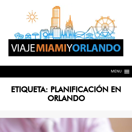
Skip
Skip
to
to
navigation
content
MENU
ETIQUETA:
PLANIFICACIÓN EN
ORLANDO