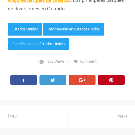
Mejores parques de Orlando
:
Los principales parques
de diversiones en Orlando.
Tags:
Estados Unidos
Información en Estados Unidos
Planificacíon en Estados Unidos
892
Views
Comment
Navegación
Prev
Next
de