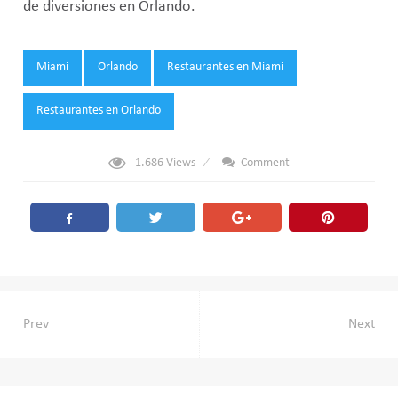
de diversiones en Orlando.
Tags:
Miami
Orlando
Restaurantes en Miami
Restaurantes en Orlando
1.686
Views
Comment
Navegación
Prev
Next
de