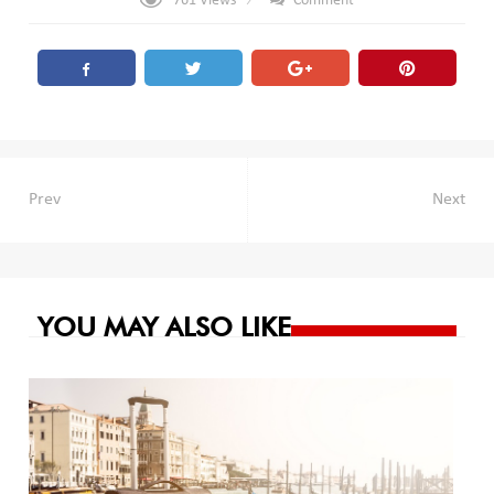
761
Views
Comment
Navegación
Prev
Next
de
entradas
YOU MAY ALSO LIKE