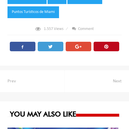
Puntos Turísticos de Miami
1.557
Views
Comment
Navegación
Prev
Next
de
entradas
YOU MAY ALSO LIKE