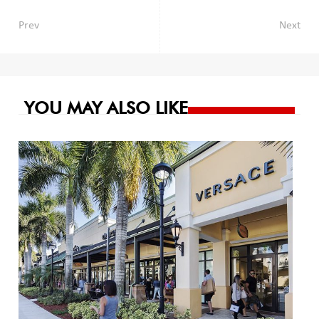
Navegación
Prev
Next
de
entradas
YOU MAY ALSO LIKE