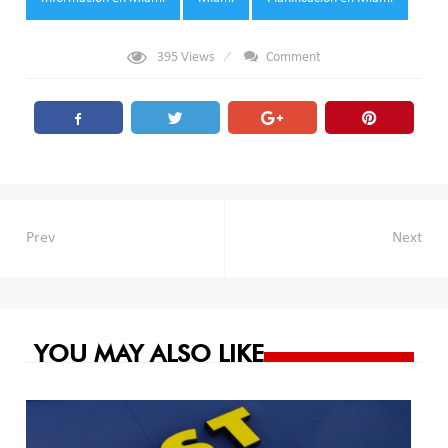
395
Views
Comment
Navegación
Prev
Next
de
entradas
YOU MAY ALSO LIKE