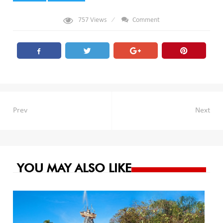
757
Views
Comment
Navegación
Prev
Next
de
entradas
YOU MAY ALSO LIKE