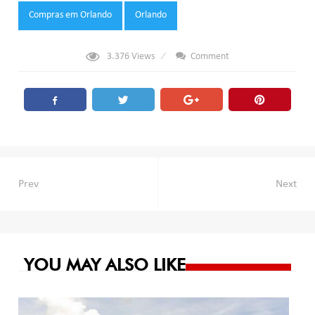
Tags:
Compras em Orlando
Orlando
3.376
Views
Comment
Navegación
Prev
Next
de
entradas
YOU MAY ALSO LIKE