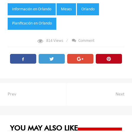
Tags:
Información en Orlando
Meses
Orlando
Planificación en Orlando
814
Views
Comment
Navegación
Prev
Next
de
entradas
YOU MAY ALSO LIKE