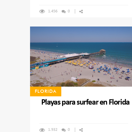
1.456
0
FLORIDA
Playas para surfear en Florida
1.932
0