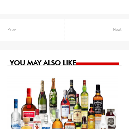
Navegación
Prev
Next
de
entradas
YOU MAY ALSO LIKE