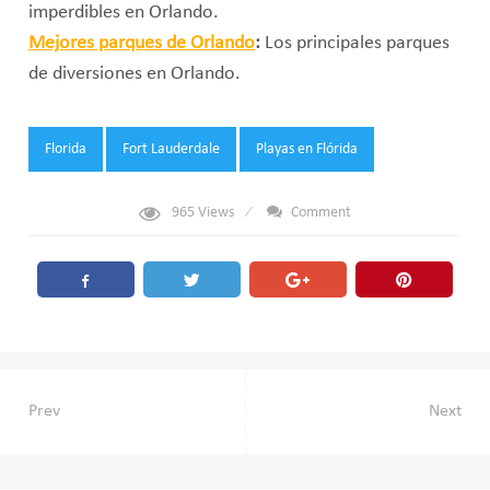
imperdibles en Orlando.
Mejores parques de Orlando
:
Los principales parques
de diversiones en Orlando.
Tags:
Florida
Fort Lauderdale
Playas en Flórida
965
Views
Comment
Navegación
Prev
Next
de