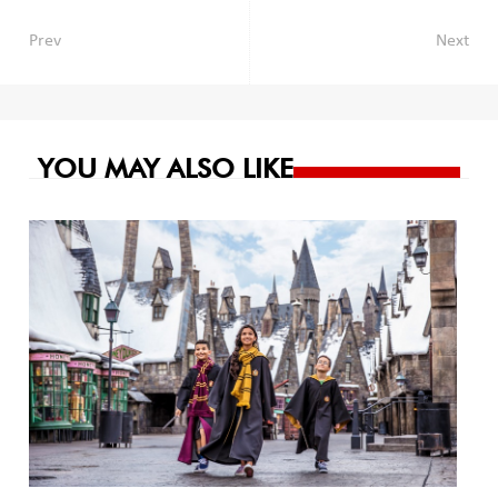
Navegación
Prev
Next
de
entradas
YOU MAY ALSO LIKE