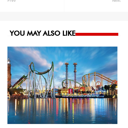
Navegación
Prev
Next
de
entradas
YOU MAY ALSO LIKE