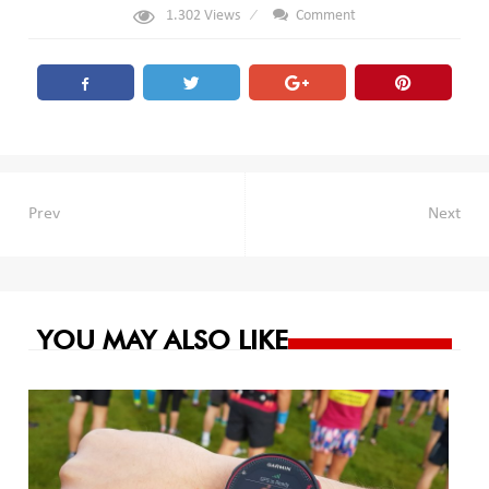
1.302
Views
Comment
Navegación
Prev
Next
de
entradas
YOU MAY ALSO LIKE