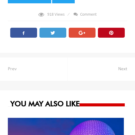
918
Views
Comment
Navegación
Prev
Next
de
entradas
YOU MAY ALSO LIKE