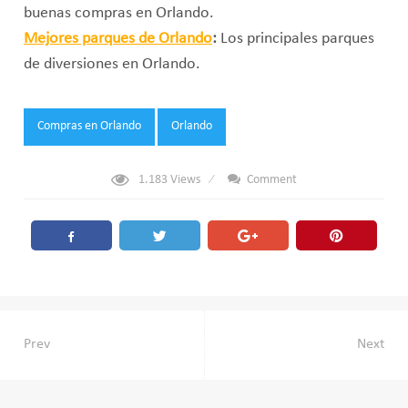
buenas compras en Orlando.
Mejores parques de Orlando
:
Los principales parques
de diversiones en Orlando.
Tags:
Compras en Orlando
Orlando
1.183
Views
Comment
Navegación
Prev
Next
de