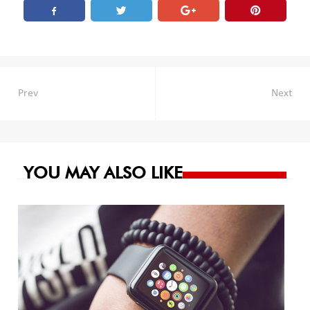
Navegación
Prev
Next
de
entradas
YOU MAY ALSO LIKE