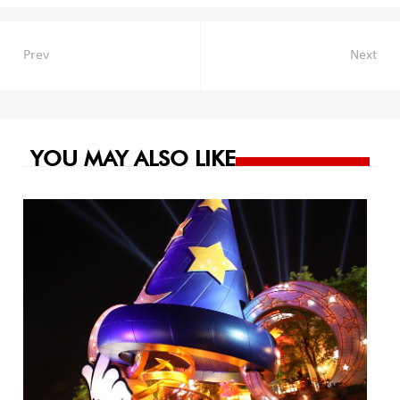
Navegación
Prev
Next
de
entradas
YOU MAY ALSO LIKE