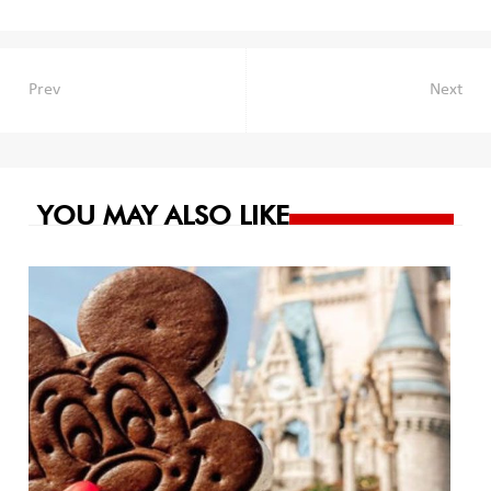
Navegación
Prev
Next
de
entradas
YOU MAY ALSO LIKE